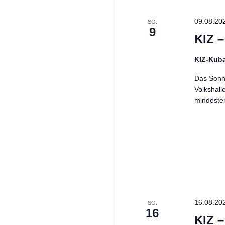
09.08.20
SO.
9
KIZ 
KIZ-Kub
Das Sonnt
Volkshall
mindeste
16.08.20
SO.
16
KIZ 