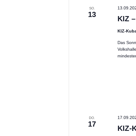
13.09.20
SO.
13
KIZ 
KIZ-Kub
Das Sonnt
Volkshall
mindeste
17.09.20
DO.
17
KIZ-