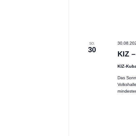
30.08.20
SO.
30
KIZ 
KIZ-Kub
Das Sonnt
Volkshall
mindeste