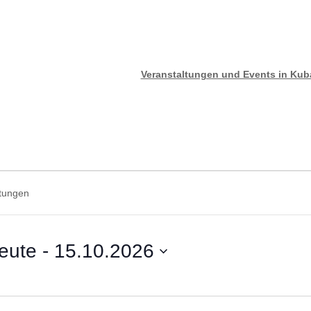
Veranstaltungen und Events in Ku
n
n
eute
 - 
15.10.2026
tum
len.