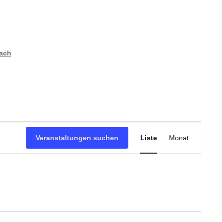
bach
Veranstaltu
Ansichten-
Veranstaltungen suchen
Liste
Monat
Navigation