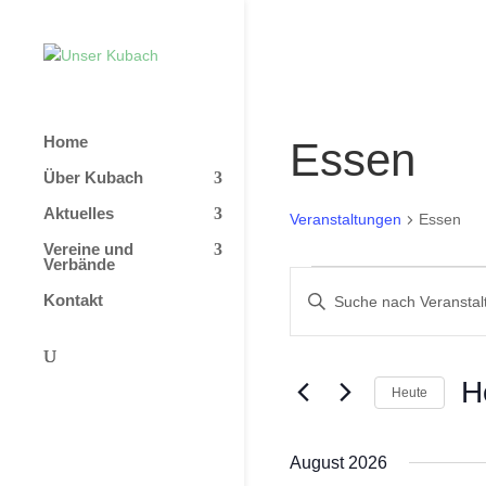
Home
Essen
Über Kubach
Aktuelles
Veranstaltungen
Essen
Vereine und
Verbände
Veranstaltunge
Veranstaltunge
Bitte
Kontakt
Suche
Schlüsselwort
und
eingeben.
Ansichten,
Suche
H
nach
Heute
Navigation
Veranstaltungen
Da
Schlüsselwort.
wäh
August 2026