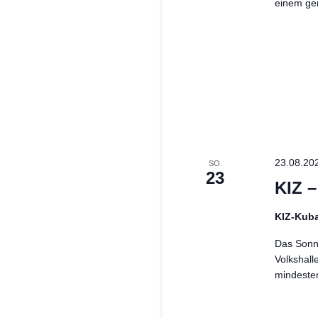
einem ge
23.08.20
SO.
23
KIZ 
KIZ-Kub
Das Sonnt
Volkshall
mindeste