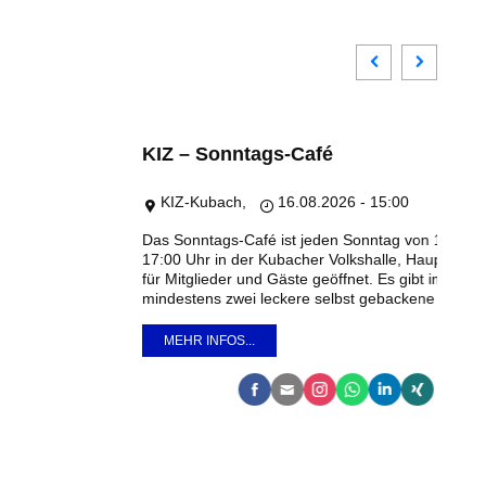
KIZ – Sonntags-Café
B
KIZ-Kubach,
16.08.2026 - 15:00
Das Sonntags-Café ist jeden Sonntag von 15:00 bis
Bi
17:00 Uhr in der Kubacher Volkshalle, Hauptstraße 60,
für Mitglieder und Gäste geöffnet. Es gibt immer
mindestens zwei leckere selbst gebackene Kuchen...
MEHR INFOS...