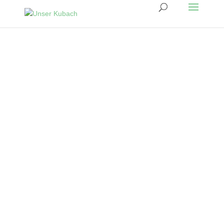
Ein kleines Dorf, über das es viel zu erzählen
gibt.
“Unser Kubach” kann auf eine Geschichte von
mehr als 1000 Jahren zurückblicken.