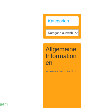
Kategorien
Kategorien
Allgemeine
Information
en
so erreichen Sie KIZ:
nen