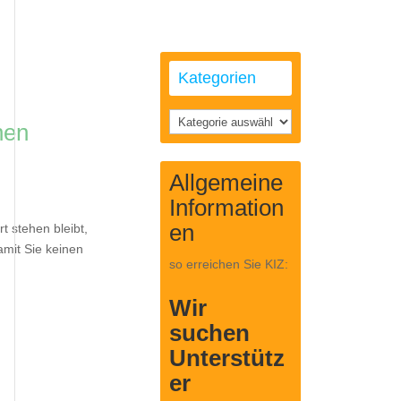
Kategorien
Kategorien
nen
Allgemeine
Information
en
 stehen bleibt,
amit Sie keinen
so erreichen Sie KIZ:
Wir
suchen
Unterstütz
er