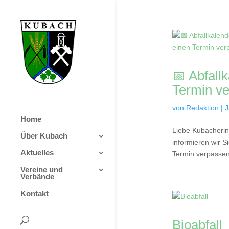
📅 Abfall
Termin v
von
Redaktion
|
J
Home
Liebe Kubacherin
Über Kubach
informieren wir S
Aktuelles
Termin verpassen,
Vereine und
Verbände
Kontakt
Bioabfall