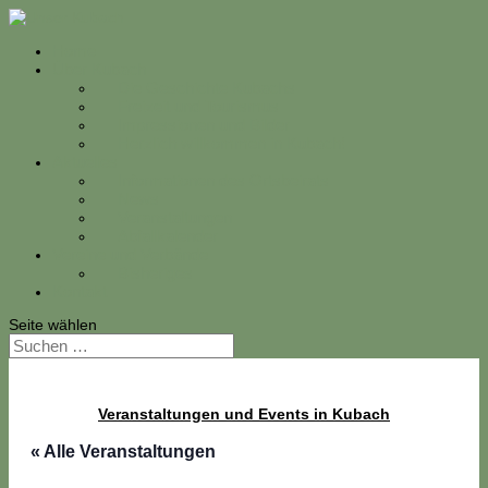
Home
Über Kubach
Die Geschichte Kubachs
Freizeit und Tourismus
Impressionen und Bilder
Herzlich willkommen in Kubach!
Aktuelles
Informationen des Ortsbeirats
News
Veranstaltungen
Abfallkalender
Vereine und Verbände
Bisheriges
Kontakt
Seite wählen
Veranstaltungen und Events in Kubach
« Alle Veranstaltungen