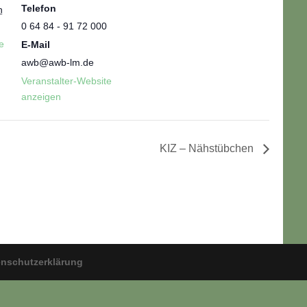
Telefon
n
0 64 84 - 91 72 000
e
E-Mail
awb@awb-lm.de
Veranstalter-Website
anzeigen
KIZ – Nähstübchen
enschutzerklärung