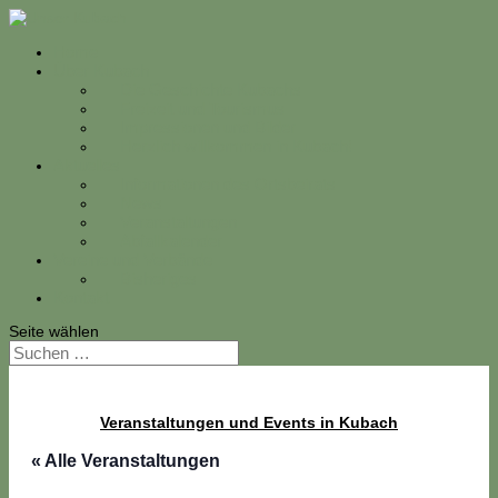
Home
Über Kubach
Die Geschichte Kubachs
Freizeit und Tourismus
Impressionen und Bilder
Herzlich willkommen in Kubach!
Aktuelles
Informationen des Ortsbeirats
News
Veranstaltungen
Abfallkalender
Vereine und Verbände
Bisheriges
Kontakt
Seite wählen
Veranstaltungen und Events in Kubach
« Alle Veranstaltungen