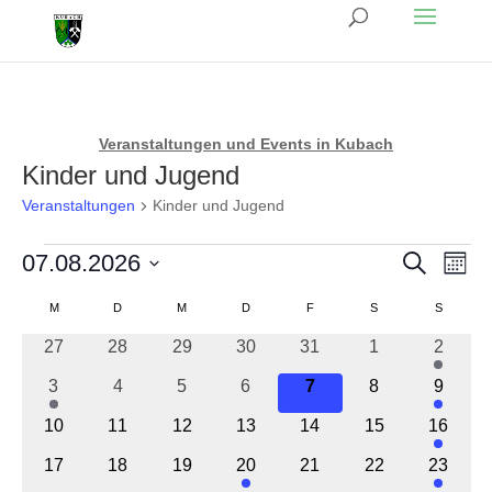
Veranstaltungen und Events in Kubach
Kinder und Jugend
Veranstaltungen
Kinder und Jugend
Veranstaltungen
Veranst
Ver
07.08.2026
Suche
Monat
Ans
Suche
Datum
Kalender
Nav
M
MONTAG
D
DIENSTAG
M
MITTWOCH
D
DONNERSTAG
F
FREITAG
S
SAMSTAG
S
SONNT
und
wählen.
von
0
0
0
0
0
0
1
27
28
29
30
31
1
Ansicht
2
Veranstaltungen
Veranstaltungen
Veranstaltungen
Veranstaltungen
Veranstaltungen
Veranstaltungen
Veranstaltunge
Veranst
Navigat
1
0
0
0
0
0
1
3
4
5
6
7
8
9
Veranstaltung
Veranstaltungen
Veranstaltungen
Veranstaltungen
Veranstaltungen
Veranstaltunge
Veranst
0
0
0
0
0
0
1
10
11
12
13
14
15
16
Veranstaltungen
Veranstaltungen
Veranstaltungen
Veranstaltungen
Veranstaltungen
Veranstaltungen
Veranst
0
0
0
1
0
0
1
17
18
19
20
21
22
23
Veranstaltungen
Veranstaltungen
Veranstaltungen
Veranstaltung
Veranstaltungen
Veranstaltungen
Veranst