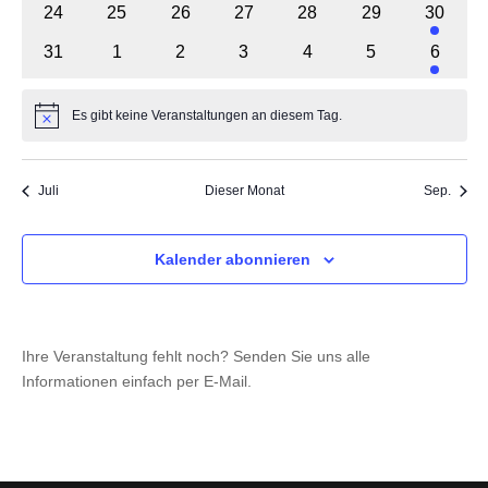
0
0
0
0
0
0
1
24
25
26
27
28
29
30
Veranstaltungen
Veranstaltungen
Veranstaltungen
Veranstaltungen
Veranstaltungen
Veranstaltungen
Veranst
0
0
0
0
0
0
1
31
1
2
3
4
5
6
Veranstaltungen
Veranstaltungen
Veranstaltungen
Veranstaltungen
Veranstaltungen
Veranstaltunge
Veranst
Es gibt keine Veranstaltungen an diesem Tag.
Hinweis
Juli
Dieser Monat
Sep.
Kalender abonnieren
Ihre Veranstaltung fehlt noch? Senden Sie uns alle
Informationen einfach per E-Mail.