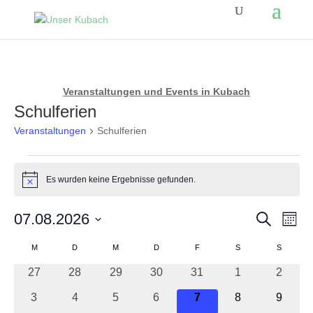
Veranstaltungen und Events in Kubach
Schulferien
Veranstaltungen
Schulferien
Veranstaltungen
Es wurden keine Ergebnisse gefunden.
Hinweis
Veranst
Ver
07.08.2026
Suche
Monat
Ans
Suche
Datum
Kalender
Nav
M
MONTAG
D
DIENSTAG
M
MITTWOCH
D
DONNERSTAG
F
FREITAG
S
SAMSTAG
S
SONNT
und
wählen.
von
0
0
0
0
0
0
0
27
28
29
30
31
1
Ansicht
2
Veranstaltungen
Veranstaltungen
Veranstaltungen
Veranstaltungen
Veranstaltungen
Veranstaltungen
Veranstaltunge
Veranst
Navigat
0
0
0
0
0
0
0
3
4
5
6
7
8
9