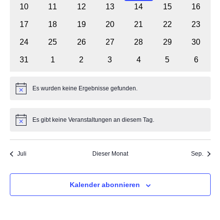
Veranstaltungen
Veranstaltungen
Veranstaltungen
Veranstaltungen
Veranstaltungen
Veranstaltunge
Veranst
0
0
0
0
0
0
0
10
11
12
13
14
15
16
Veranstaltungen
Veranstaltungen
Veranstaltungen
Veranstaltungen
Veranstaltungen
Veranstaltungen
Veranst
0
0
0
0
0
0
0
17
18
19
20
21
22
23
Veranstaltungen
Veranstaltungen
Veranstaltungen
Veranstaltungen
Veranstaltungen
Veranstaltungen
Veranst
0
0
0
0
0
0
0
24
25
26
27
28
29
30
Veranstaltungen
Veranstaltungen
Veranstaltungen
Veranstaltungen
Veranstaltungen
Veranstaltungen
Veranst
0
0
0
0
0
0
0
31
1
2
3
4
5
6
Veranstaltungen
Veranstaltungen
Veranstaltungen
Veranstaltungen
Veranstaltungen
Veranstaltunge
Veranst
Es wurden keine Ergebnisse gefunden.
Hinweis
Es gibt keine Veranstaltungen an diesem Tag.
Hinweis
Juli
Dieser Monat
Sep.
Kalender abonnieren