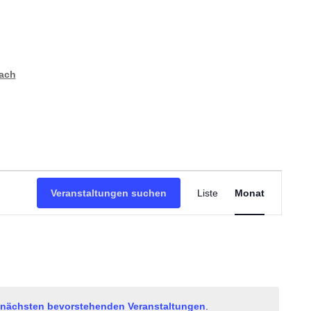
bach
Veranstaltu
Ansichten-
Veranstaltungen suchen
Liste
Monat
Navigation
nächsten bevorstehenden Veranstaltungen
.