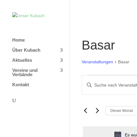
Home
Basar
Über Kubach
Aktuelles
Veranstaltungen
Basar
Vereine und
Verbände
Veranstaltunge
Veranstaltunge
Bitte
Kontakt
Suche
Schlüsselwort
und
eingeben.
Ansichten,
Suche
nach
Dieser Monat
Navigation
Veranstaltungen
Schlüsselwort.
Es wur