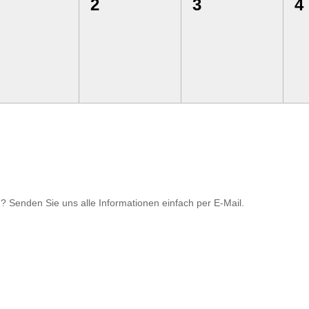
0
0
0
2
3
4
en,
eranstaltungen,
Veranstaltungen,
Veranstaltunge
V
h? Senden Sie uns alle Informationen einfach per E-Mail.